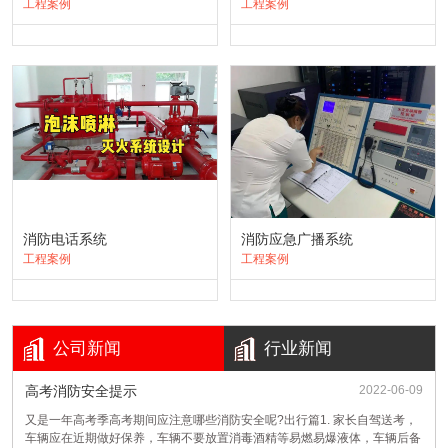
工程案例
工程案例
消防电话系统
消防应急广播系统
工程案例
工程案例
火场逃生有哪些方法？
答：一般来说，火场逃生的方法主要有：①利用登高
公司新闻
行业新闻
消防车，挂钩梯两节梯连用逃生；②利用建筑物通道
或建筑物内设施逃生；③自制器材逃生；④寻找避难
处所逃生；⑤互救逃生；⑥利用身边消防器材或其他
高考消防安全提示
2022-06-09
遇到火灾，向外跑得越快越好，对吗？
器材边灭火边逃生。
又是一年高考季高考期间应注意哪些消防安全呢?出行篇1. 家长自驾送考，
答：人的求生本能促使人一般总想向室外跑，这对低
车辆应在近期做好保养，车辆不要放置消毒酒精等易燃易爆液体，车辆后备