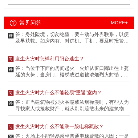
廂要备好车载灭火器(压力表要在绿格内)，放置稳妥并能方便快速的拿取，
层的、结构简单的建筑物还可以，但对高层的、结构
出发前要检查好车况。2. 在考场周边，将车辆按规定有序停放到停车场，尽
复杂的建筑物来讲，这种想法是不太现实的，因为身
量不要停在阳光直晒过久的位置，而且注意千万不要堵塞消防通道!3. 乘坐
处较高楼层或比较复杂结构的环境中，人们跑到室外
公交出行时，一旦发生火灾车门无法正常开启，扳动位车门上部的应急开关
如果不幸在火灾逃生中摔伤了腿，跑不了怎么办？
常见问答
MORE+
需要较长时间，所以会怠误逃生的时机。逃生时并非
或利用车窗边的安全锤砸碎车窗(车窗的上侧边角，或玻璃上指定位置)，迅
跑得越快越好，而必须视火势与浓烟大小决定。火势
速逃生。身上着火，可就地打滚，或用厚重衣物覆盖火苗，切不可带火乱跑
答：身处险境，切勿绝望，要主动与外界联系，以便
蔓延较慢，浓烟不多时，可以迅速逃离火海；火势不
或用灭火器对人喷射。住宿篇1. 进入宾馆前，应先熟悉掌握疏散通道、安全
及早获救。如房内有、对讲机、手机，要及时报警，
出口位置、方向，了解灭火器材摆放位置。2. 要时刻注意自己身边的家用电
大但烟却多时，则不应快跑，应弯身猫腰，压低姿
如没有这些通讯设备，白天可以挥动色彩鲜艳的旗子
器插线板，不要将插线板放置书桌、床头。切不可通宵不关电源开关，以免
势，尽量接近地面或角落，慢慢移离火源。因为空气
或衣物、向外投掷物品，夜间可摇晃手电筒等向外报
睡着后电器发生短路造成严重后果。3. 当大火袭来时要迅速通过疏散通道逃
发生火灾时怎样利用阳台逃生？
稀少处，快速行动会加快呼吸，增加空气的需要量，
警求援。在被烟气窒息失去自救能力时，应努力滚到
离火场，不要搭乘电梯，切不可顾及贵重物品贪恋财物贻误了自救逃生时
从而吸入毒气。
墙边或门边，便于消防人员寻找、营救。此外，滚到
间。4. 大火封门无法逃生时，可用浸湿的被褥、衣物等堵塞门缝，泼水降
答：当位于下面的房间起火，火焰从窗口蹿出往上蔓
温，呼救待援。5. 必须穿过烟火才能逃生时，应尽量用浸湿的衣物被裹住身
墙边也可防止房屋结构塌落砸伤自己。
延的火势，当房门、楼梯或过道被浓烟烈火封锁，人
体，冲出火区，切不可迎烟雾直立行走，应用湿毛巾、手帕捂住口鼻，低位
被围困在房间里无法逃生时，人们只要攀缘阳台边的
匍伏行走，寻找安全出口，避免过早中毒窒息。‍暴雨篇1. 暴雨伴雷电时，手
落水管就有望脱离险境。如果距邻居的阳台较近，可
机关闭，扔掉带金属雨伞，与电线保持距离。2. 不要趟比较深的水流，不要
发生火灾时为什么不能轻易“重返”室内？
借助木板或竹竿等逃往邻居的阳台。能找到结实的绳
停留在积水严重的低洼地带。3. 车辆被水淹没时，利用破窗工具把玻璃窗撬
索时，将绳系牢在阳台上，还可顺绳而下；即使自己
开，进行逃生。4. 洪水来时，要迅速往制高点转移，不要冒险涉水游泳。愿
答：正当建筑物被烈火吞噬或浓烟弥漫时，有些人为
所有学子历尽千帆终能得偿所愿加油!
查看详情
无法逃生，躲避到阳台上的人，也可赢得一些时间来
寻找家人或抢救财产，就从刚刚疏散出来的建筑物
等待消防人员的救援。
内，试图“重返”室内，这是非常危险的。因为这样做
可能会遇到新的危险，尤其是在火灾的发展阶段，当
发生火灾时为什么不能乘一般电梯疏散？
你重返建筑物时，也许正遇上可燃物发生“轰燃”现
象，即大火充满整个空间，而这时再次逃生的希望很
答：火场上不能轻易乘坐普通电梯疏散的原因：一是
小。即使在火灾被扑灭之后，重返建筑物也应慎重，