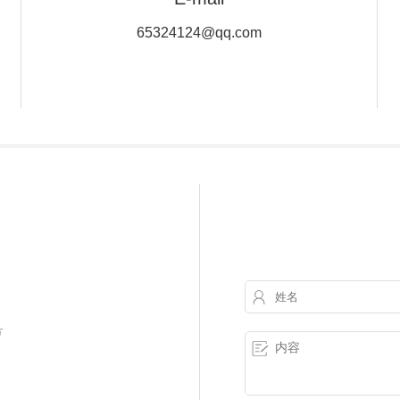
65324124@qq.com
号